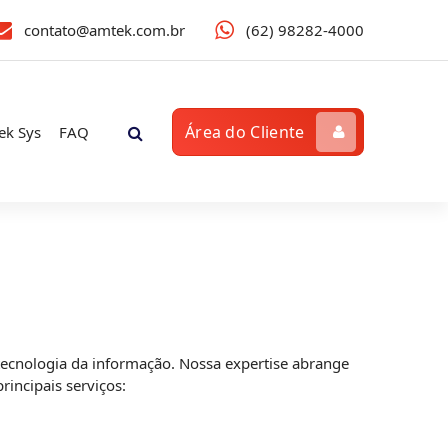
contato@amtek.com.br
(62) 98282-4000
Área do Cliente
ek Sys
FAQ
ecnologia da informação. Nossa expertise abrange
incipais serviços: